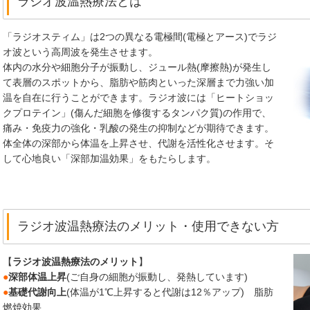
ラジオ波温熱療法とは
「ラジオスティム」は2つの異なる電極間(電極とアース)でラジ
オ波という高周波を発生させます。
体内の水分や細胞分子が振動し、ジュール熱(摩擦熱)が発生し
て表層のスポットから、脂肪や筋肉といった深層まで力強い加
温を自在に行うことができます。ラジオ波には「ヒートショッ
クプロテイン」(傷んだ細胞を修復するタンパク質)の作用で、
痛み・免疫力の強化・乳酸の発生の抑制などが期待できます。
体全体の深部から体温を上昇させ、代謝を活性化させます。そ
して心地良い「深部加温効果」をもたらします。
ラジオ波温熱療法のメリット・使用できない方
【
ラジオ波温熱療法のメリット
】
●
深部体温上昇
(ご自身の細胞が振動し、発熱しています)
●
基礎代謝向上
(体温が1℃上昇すると代謝は12％アップ) 脂肪
燃焼効果