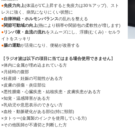
●
免疫力向上
(体温が1℃上昇すると免疫力は30％アップ)、スト
レスに強く、病気になりにくい状態に
●
自律神経・ホルモンバランス
の乱れを整える
●
関節可動域の向上
(熱により靱帯や関節包の柔軟性が増します)
●
リンパ液・血流の流れ
をスムーズにし、浮腫(むくみ)・セルラ
イトをスッキリ
●
腸の運動
が活発になり、便秘が改善する
【
ラジオ波は以下の項目に当てはまる場合使用できません
】
×体内に金属が埋め込まれている方
×月経時の腹部
×妊産婦・妊娠の可能性がある方
×皮膚の損傷・炎症部位
×悪性腫瘍・心臓疾患・結核疾患・皮膚疾患がある方
×知覚・温感障害がある方
×乳幼児や意思表示のできない方
×血栓・動脈硬化がある部位(特に頸部)
×タトゥー(金属製のインクを使用している方)
×その他医師が不適切と判断した方