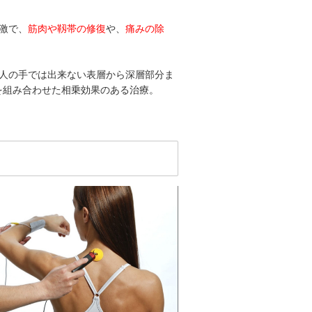
激で、
筋肉や靱帯の修復
や、
痛みの除
人の手では出来ない表層から深層部分ま
を組み合わせた相乗効果のある治療。