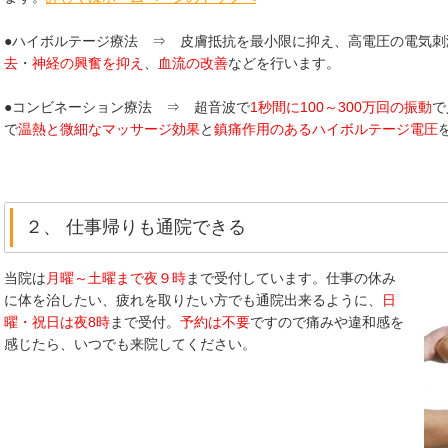
●ハイボルテージ療法 ⇒ 皮膚抵抗を最小限に抑え、高電圧の電気刺
去
・
神経の興奮を抑え
、
血流の改善
などを行います。
●コンビネーション療法 ⇒ 超音波で
1秒間に100～300万回の振動
で
で
温熱と微細なマッサージ効果
と
鎮痛作用のあるハイボルテージ電圧
２、 仕事帰りも通院できる
当院は
月曜～土曜まで夜９時
まで受付しています。仕事の休み
に体を治したい、疲れを取りたい方でも通院出来るように、
日
曜・祝日は夜8時
まで受付。
予約は不要
ですので痛みや違和感を
感じたら、いつでも来院してください。