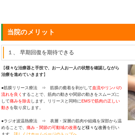
当院のメリット
１、 早期回復を期待できる
【
様々な治療器と手技で、お一人お一人の状態を確認しながら
治療を進めていきます
】
●筋膜リリース療法 ⇒ 筋膜の癒着を剥がして
血流やリンパの
流れを良く
することで、筋肉の動きや関節の動きをスムーズに
して
痛みを除去
します。リリースと同時に
EMSで筋肉の正しい
動き
を取り戻します。
●ラジオ波温熱療法 ⇒ 表層・深層の筋肉や組織を深部から温
めることで、
痛み・関節の可動域の改善
など様々な改善
を行い
ます。
詳しくはホームページのトップへ