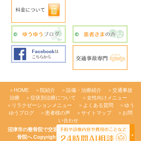
＞
HOME
＞
院紹介
＞
設備・治療紹介
＞
交通事故
治療
＞
症状別治療について
＞
女性向けメニュー
＞
リラクゼーションメニュー
＞
よくある質問
＞
ゆう
ゆうブログ
＞
患者様の声
＞
サイトマップ
＞
お問
い合わせ
沼津市の整骨院で交通事故治療をお考えならさいとう整
骨院へ Copyright(c) さいとう整骨院 All Rights